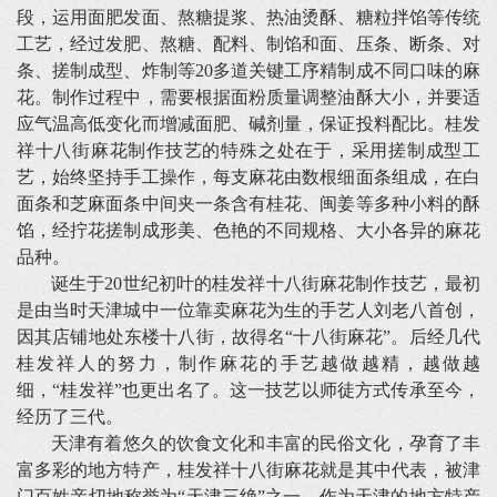
段，运用面肥发面、熬糖提浆、热油烫酥、糖粒拌馅等传统
工艺，经过发肥、熬糖、配料、制馅和面、压条、断条、对
条、搓制成型、炸制等20多道关键工序精制成不同口味的麻
花。制作过程中，需要根据面粉质量调整油酥大小，并要适
应气温高低变化而增减面肥、碱剂量，保证投料配比。桂发
祥十八街麻花制作技艺的特殊之处在于，采用搓制成型工
艺，始终坚持手工操作，每支麻花由数根细面条组成，在白
面条和芝麻面条中间夹一条含有桂花、闽姜等多种小料的酥
馅，经拧花搓制成形美、色艳的不同规格、大小各异的麻花
品种。
诞生于20世纪初叶的桂发祥十八街麻花制作技艺，最初
是由当时天津城中一位靠卖麻花为生的手艺人刘老八首创，
因其店铺地处东楼十八街，故得名“十八街麻花”。后经几代
桂发祥人的努力，制作麻花的手艺越做越精，越做越
细，“桂发祥”也更出名了。这一技艺以师徒方式传承至今，
经历了三代。
天津有着悠久的饮食文化和丰富的民俗文化，孕育了丰
富多彩的地方特产，桂发祥十八街麻花就是其中代表，被津
门百姓亲切地称誉为“天津三绝”之一。作为天津的地方特产