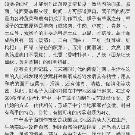
须薄擀细切，才能制作出薄厚宽窄长度一致均匀的面条。煮
面、过面要掌握火候、时间，方可筋道爽口。蒿子面的配菜
是由各种蔬菜和瘦肉切成丁制作而成。臊子有荤素之分，荤
臊子的主要原料是羊肉（或猪肉、牛肉、鸡肉）、青萝卜、
土豆等，素臊子的主要原料是土豆、豆腐、香菇等。蒿子面
成品具有一清（汤清）、二白（面白）、三红（红辣椒、红
枸杞）、四绿（绿色的蔬菜）、五滑（面滑润）、六爽（面
条筋道爽口不易糊）、七香（香味扑鼻）、八长（面条细长
如线，黄亮柔韧）的鲜明特征。
据有关史料记载，与宋朝同时代的西夏时期，生活在这
里的人们就发现将沙蒿籽种碾磨成粉遇水后具有粘性，用其
和成的面不但柔韧、滑润，还有健胃、清热、促消化等功
效。从此，以蒿子入面的习惯在中宁地区流行起来。在迄今
600多年的传承过程中，中宁蒿子面制作技艺以母传女、婆
传媳的方式，代代相传，形成了中宁当地家家都会做、村村
有高手的特色。目前，有据可考的传承谱系为4代。
中宁蒿子面制作技艺是我国西北地区劳动人民在生产、
生活实践中改造自然、利用自然的智慧结晶，是当地人日常
生活、风俗习惯的一部分。在中宁本地，逢年过节、婚丧嫁