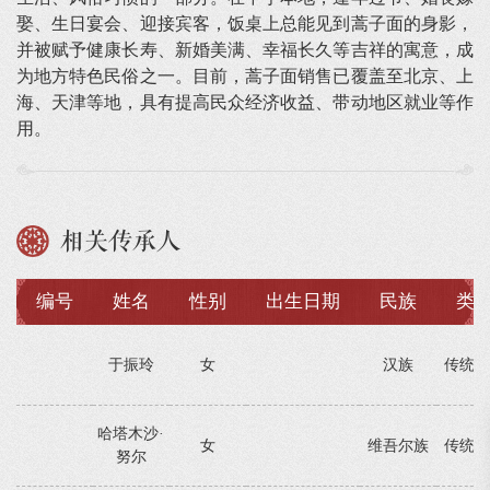
娶、生日宴会、迎接宾客，饭桌上总能见到蒿子面的身影，
并被赋予健康长寿、新婚美满、幸福长久等吉祥的寓意，成
为地方特色民俗之一。目前，蒿子面销售已覆盖至北京、上
海、天津等地，具有提高民众经济收益、带动地区就业等作
用。
相关传承人
编号
姓名
性别
出生日期
民族
类
于振玲
女
汉族
传统技
哈塔木沙·
女
维吾尔族
传统技
努尔