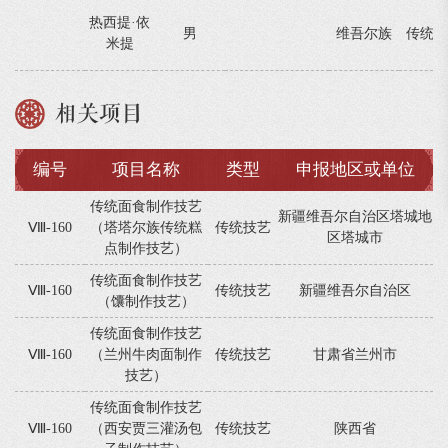
热西提·依
男
维吾尔族
传统技
米提
相关项目
编号
项目名称
类型
申报地区或单位
传统面食制作技艺
新疆维吾尔自治区塔城地
Ⅷ-160
（塔塔尔族传统糕
传统技艺
区塔城市
点制作技艺）
传统面食制作技艺
Ⅷ-160
传统技艺
新疆维吾尔自治区
（馕制作技艺）
传统面食制作技艺
Ⅷ-160
（兰州牛肉面制作
传统技艺
甘肃省兰州市
技艺）
传统面食制作技艺
Ⅷ-160
（西安贾三灌汤包
传统技艺
陕西省