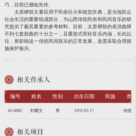
巧，目前已濒临失传。
太原锣鼓主要应用于民俗社火和祝贺庆典，是当地民众
社会生活的重要组成部分，为山西传统民俗和民间音乐的研
究提供了极其重要的参考材料。目前，太原锣鼓的表演曲牌
不到七套鼓曲的十分之一，且重形式而轻音乐内涵，长此以
往，将影响这一传统民间鼓乐的正常发展，急需采取合理措
施保护振兴。
相关传承人
编号
姓名
性别
出生日期
民族
类
03-0882
刘耀文
男
1933.03.17
传统音
相关项目