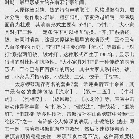
时期，最早形成大约在南宋宁宗年间。
太原锣鼓以铙、钹的特有声响取胜，风格强健有力、层
次分明，动作劲烈舒展、粗犷阳刚，节奏激越鲜明，表演场
面蔚为壮观。其演奏形式主要有“齐打”、“对打”、“大小家
具对打”三种，一定条件下可以相互转换。“齐打”系指铙、
钹、鼓同时演奏，这是太原锣鼓最早的表演形式，至今已有
八百多年的历史，“齐打”时主要演奏【流水】等鼓曲。“对
打”系指两组铙、钹对打，这种形式产生于1962年，显示出
很强的对比性和抗争性。“大小家具对打”是一种传统的表演
形式，至今已有四百多年的历史，其中大家具系指铙、钹、
鼓，小家具系指马锣、小战鼓、二钹、铰子、手锣等。
太原锣鼓现存有名的套曲7套，常用曲牌五十余首，其
中最有名的曲牌包括【流水】、【双一二五】、【牛斗
虎】、【狗相咬】、【旋风镲】、【水龙吟】等。表演中击
鼓动作异常丰富，有“打鼓心”、“磕鼓边”、“舞鼓花”、“磨鼓
钉”、“击鼓楗”等多种技巧。击镲技巧在山西锣鼓中号称“三
绝技巧”之一，有许多令人惊叹的表现，击镲绝技“抛击”即
其一例。表演者将镲抛向空中数米，然后飞速旋转着落下，
表演者顺势稳稳接住，表演节奏丝毫不误。这种高难度技