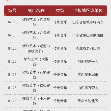
编号
项目名称
类型
申报地区或单位
锣鼓艺术（临清驾
Ⅱ-123
传统音乐
山东省聊城市临清市
鼓）
锣鼓艺术（八音锣
Ⅱ-123
传统音乐
广东省佛山市顺德区
鼓）
锣鼓艺术（老河口
Ⅱ-123
传统音乐
湖北省老河口市
锣鼓架子）
锣鼓艺术（大铜
Ⅱ-123
传统音乐
河南省遂平县
器）
锣鼓艺术（花镲锣
Ⅱ-123
传统音乐
江西省丰城市
鼓）
锣鼓艺术（软槌锣
Ⅱ-123
传统音乐
山西省万荣县
鼓）
锣鼓艺术（小河锣
Ⅱ-123
传统音乐
重庆市渝北区
鼓）