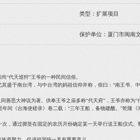
类型：扩展项目
保护单位：厦门市闽南
“代天巡狩”王爷的一种民间信俗。
其盛于南台湾，与中台湾的妈祖信仰并称，俗曰：“南王爷、中
善恶大神说为著。供奉王爷之庙多称“代天府”，王爷亦称为“
间《台海使槎录》卷二载：“三年王船，备物建醮。”乾隆《海澄
次，通过掷筊在固定的农历月份确定某一天举行送王船仪式。制
族凝聚力，促进祖国统一具有重要意义。