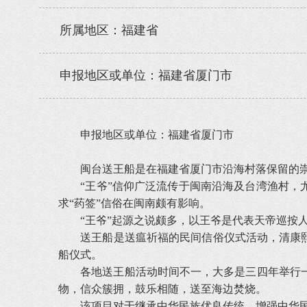
所属地区：福建省
申报地区或单位：福建省厦门市
申报地区或单位：福建省厦门市
闽台送王船是在福建省厦门市沿海村落保留的崇尚
“王爷”信仰广泛流传于闽南沿海及台湾渔村，尤
求“药签”信俗在闽南颇有影响。
“王爷”起源之说颇多，以王爷是代表天帝巡按人间
送王船是送瘟祈福的民间信俗仪式活动，清康熙年
船仪式。
各地送王船活动时间不一，大多是三四年举行一
物，信众簇拥，鼓乐相随，送至海边焚烧。
该项目对于继承中华民族优良传统，增强中华民