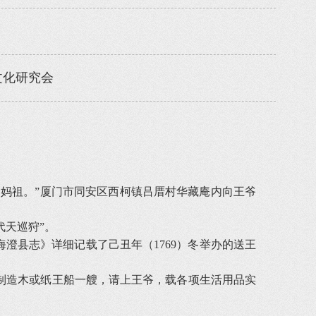
文化研究会
妈祖。”厦门市同安区西柯镇吕厝村华藏庵内向王爷
代天巡狩”。
县志》详细记载了己丑年（1769）冬举办的送王
造木或纸王船一艘，请上王爷，载各项生活用品实